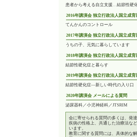
患者から考える自立支援…結節性硬
2016年講演会 独立行政法人国立成
てんかんのコントロール
2017年講演会 独立行政法人国立成
うちの子、元気に暮らしています
2018年講演会 独立行政法人国立成
結節性硬化症と暮らす
2019年講演会 独立行政法人国立成
結節性硬化症—新しい時代の入り口
2020年講演会 メールによる質問
泌尿器科／小児神経科／JTSRIM
会に寄せられる質問の多くは、発
疾病の性格上、共通した治療法な
います。
教育に関する質問には、具体的な