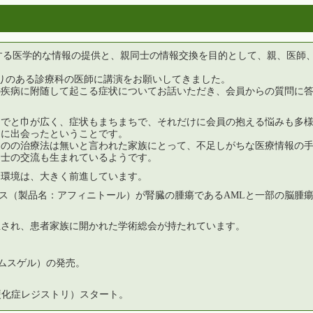
する医学的な情報の提供と、親同士の情報交換を目的として、親、医師、心
りのある診療科の医師に講演をお願いしてきました。
疾病に附随して起こる症状についてお話いただき、会員からの質問に答
までと巾が広く、症状もまちまちで、それだけに会員の抱える悩みも多様
名に出会ったということです。
のの治療法は無いと言われた家族にとって、不足しがちな医療情報の手
同士の交流も生まれているようです。
く環境は、大きく前進しています。
リムス（製品名：アフィニトール）が腎臓の腫瘍であるAMLと一部の脳腫
。
立され、患者家族に開かれた学術総会が持たれています。
リムスゲル）の発売。
節性硬化症レジストリ）スタート。