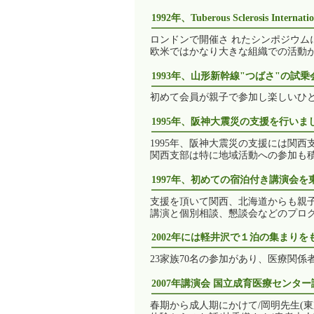
1992年、Tuberous Sclerosis Inte
ロンドンで開催さ れたシンポジウ
欧米ではかなり大きな組織での活動
1993年、山形新幹線"つばさ"の試
初めて会員が親子で参加し楽しいひ
1995年、阪神大震災の支援を行いま
1995年、阪神大震災の支援には関
関西支部は特に地域活動への参加も
1997年、初めての宿泊付き講演会
支援を頂いて関西、北海道からも親
講演と個別相談、懇談会などのプロ
2002年には軽井沢で１泊の集まりを
23家族70名の参加があり、医療関
2007年講演会 国立成育医療センター
春期から成人期にかけて/岡明先生(東