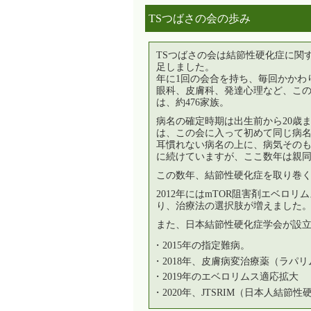
TSつばさの会の歩み
TSつばさの会は結節性硬化症に関
足しました。
年に1回の会合を持ち、毎回かかわ
眼科、皮膚科、発達心理など、この
は、約476家族。
病名の確定時期は出生前から20歳
は、この会に入って初めて同じ病
耳慣れない病名の上に、病気そのも
に続けていますが、ここ数年は親
この数年、結節性硬化症を取り巻
2012年にはmTOR阻害剤エベロ
り、治療法の選択肢が増えました
また、日本結節性硬化症学会が設
・2015年の指定難病。
・2018年、皮膚病変治療薬（ラパ
・2019年のエベロリムス適応拡大
・2020年、JTSRIM（日本人結