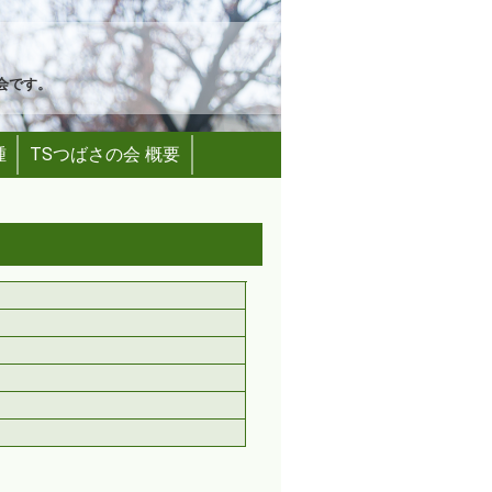
親の会です。
腫
TSつばさの会 概要