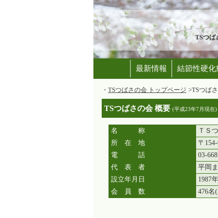
TSつばさ
最新情報
結節性硬化
TSつばさの会 トップページ
TSつば
TSつばさの会 概要
(平成23年7月現在)
名 称
ＴＳ
所 在 地
〒154
電 話
03-668
代 表 者
平岡
設立年月日
1987
会 員 数
476名