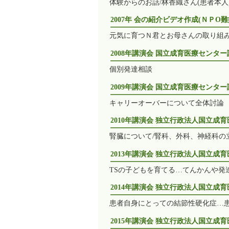
体験からのお話/林香織さん(患者本人
2007年 会の紹介ビデオ作成(ＮＰ
元気に育つＮ君とお母さんの取り組み
2008年講演会 国立成育医療センター
個別発達相談
2009年講演会 国立成育医療センター
キャリーオーバーについて全体討論
2010年講演会 独立行政法人国立成
腎臓について/腎科、外科、神経科の
2013年講演会 独立行政法人国立成
TSの子どもを育てる…てんかんや発
2014年講演会 独立行政法人国立成
患者自身にとっての結節性硬化症…
2015年講演会 独立行政法人国立成