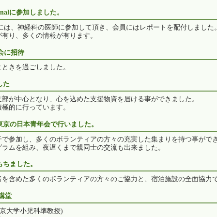
rnationalに参加しました。
ムには、神経科の医師に参加して頂き、会員にはレポートを配付しました
が有り、多くの情報が有ります。
乗会に招待
とときを過ごしました。
した
西支部が中心となり、心を込めた支援物資を届ける事ができました。
積極的に行っています。
を東京の日本青年会で行いました。
子で参加し、多くのボランティアの方々の充実した集まりを持つ事がで
グラムを組み、夜遅くまで親同士の交流も出来ました。
もちました。
係者を含めた多くのボランティアの方々のご協力と、宿泊施設の全面協力
講堂
京大学小児科準教授)