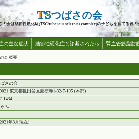
T
S
つばさの会
の会は結節性硬化症(TSC/tuberous sclerosis complex)の子どもを育てる
症の主な症状
結節性硬化症と診断されたら
腎血管筋脂肪
さの会 概要
つばさの会
-0021 東京都世田谷区豪徳寺1-32-7-105 (本部)
7-1434
まゑみ
年
(2021年3月現在)