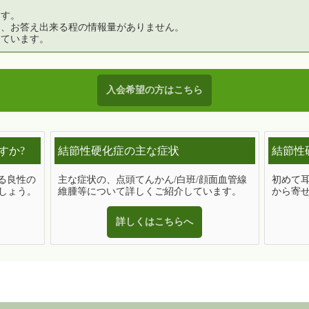
ます。
く、お答え出来る程の情報量がありません。
えています。
入会希望の方はこちら
すか?
結節性硬化症の主な症状
結節性
来る良性の
主な症状の、点頭てんかん/白班/顔面血管線
初めて
しょう。
維腫等について詳しくご紹介しています。
から寄
詳しくはこちらへ